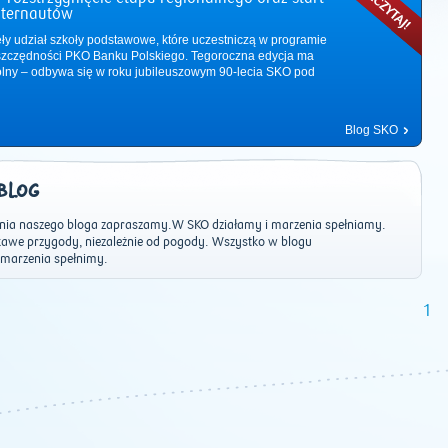
nternautów
ęły udział szkoły podstawowe, które uczestniczą w programie
zczędności PKO Banku Polskiego. Tegoroczna edycja ma
ólny – odbywa się w roku jubileuszowym 90-lecia SKO pod
Blog SKO
BLOG
nia naszego bloga zapraszamy.W SKO działamy i marzenia spełniamy.
kawe przygody, niezależnie od pogody. Wszystko w blogu
 marzenia spełnimy.
2011
|
2012
|
2013
|
2014
|
2015
|
2016
|
2017
|
2018
|
2019
|
202
1