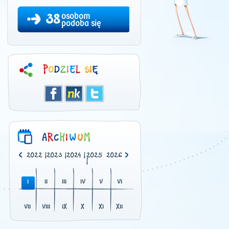
38
osobom
podoba się
0
|
2021
|
2022
|
2023
|
2024
|
2025
2026
|
I
II
III
IV
V
VI
VII
VIII
IX
X
XI
XII