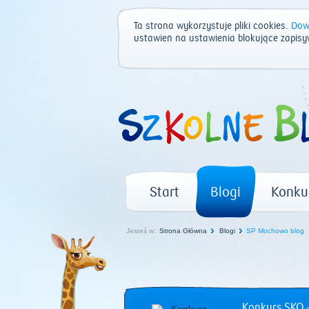
Ta strona wykorzystuje pliki cookies.
Dowi
ustawień na ustawienia blokujące zapisy
Start
Blogi
Konku
Jesteś w:
Strona Główna
Blogi
SP Mochowo blog
Konkurs SKO –