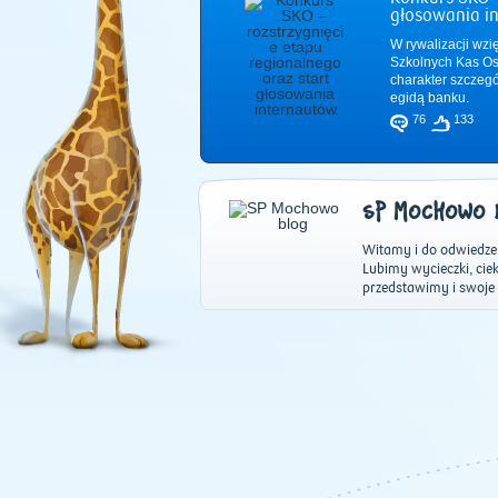
głosowania i
W rywalizacji wzi
Szkolnych Kas Os
charakter szczeg
egidą banku.
76
133
SP MOCHOWO 
Witamy i do odwiedze
Lubimy wycieczki, cie
przedstawimy i swoje