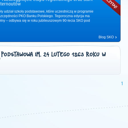
nternautów
ęły udział szkoły podstawowe, które uczestniczą w programie
zczędności PKO Banku Polskiego. Tegoroczna edycja ma
ólny – odbywa się w roku jubileuszowym 90-lecia SKO pod
Blog SKO
 PODSTAWOWA IM. 24 LUTEGO 1863 ROKU W
U
1
2011
|
2012
|
2013
|
2014
|
2015
|
2016
|
2017
|
2018
|
2019
|
202