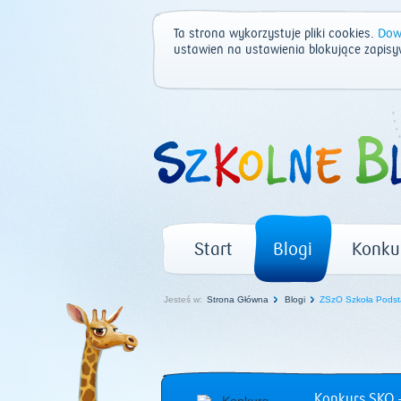
Ta strona wykorzystuje pliki cookies.
Dowi
ustawień na ustawienia blokujące zapisy
Start
Blogi
Konku
Jesteś w:
Strona Główna
Blogi
ZSzO Szkoła Podst
Konkurs SKO –