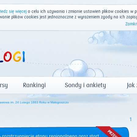
edz się więcej
o celu ich używania i zmianie ustawień plików cookies w p
wanie plików cookies jest jednoznaczne z wyrażeniem zgody na ich zapis
Zamkn
rsy
Rankingi
Sondy i ankiety
Jak
awowa im. 24 Lutego 1863 Roku w Małogoszczu
1
 rozstrzygnięcie etapu regionalnego oraz start