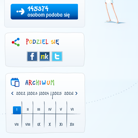
145374
osobom podoba się
0
|
2021
|
2022
|
2023
|
2024
|
2025
2026
|
I
II
III
IV
V
VI
VII
VIII
IX
X
XI
XII