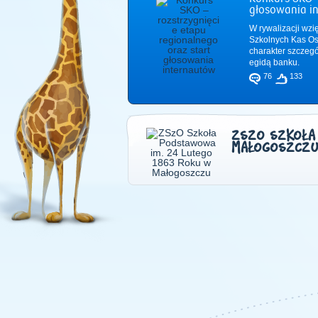
głosowania i
W rywalizacji wzi
Szkolnych Kas Os
charakter szczeg
egidą banku.
76
133
ZSZO SZKOŁA
MAŁOGOSZCZ