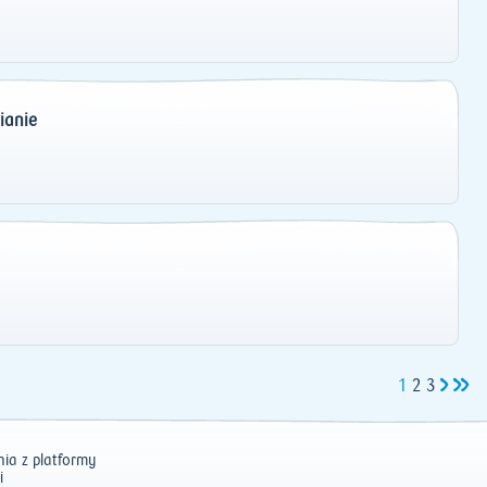
ianie
1
2
3
ia z platformy
i