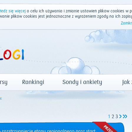
edz się więcej
o celu ich używania i zmianie ustawień plików cookies w p
wanie plików cookies jest jednoznaczne z wyrażeniem zgody na ich zapis
Zamkn
rsy
Rankingi
Sondy i ankiety
Jak
E
1
2
3
 rozstrzygnięcie etapu regionalnego oraz start