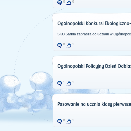
0
0
Ogólnopolski Konkursi Ekologiczn
SKO Sarbia zaprasza do udziału w Ogólnopol
0
1
Ogólnopolski Policyjny Dzień Odbla
1
1
Pasowanie na ucznia klasy pierwsze
0
1