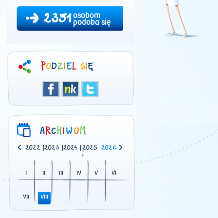
2351
osobom
podoba się
0
|
2021
|
2022
|
2023
|
2024
|
2025
2026
|
I
II
III
IV
V
VI
VII
VIII