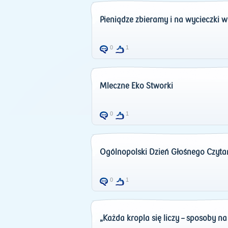
Pieniądze zbieramy i na wycieczki 
0
1
Mleczne Eko Stworki
0
1
Ogólnopolski Dzień Głośnego Czyta
0
1
„Każda kropla się liczy – sposoby 