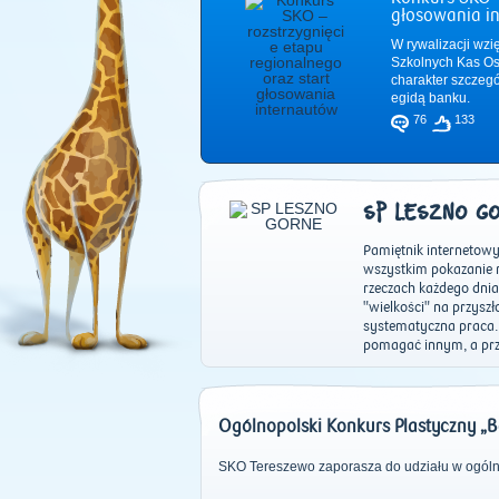
głosowania i
W rywalizacji wzi
Szkolnych Kas Os
charakter szczeg
egidą banku.
76
133
SP LESZNO G
Pamiętnik internetowy
wszystkim pokazanie m
rzeczach każdego dni
"wielkości" na przysz
systematyczna praca. 
pomagać innym, a prz
Ogólnopolski Konkurs Plastyczny „
SKO Tereszewo zaporasza do udziału w ogól