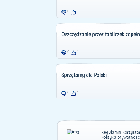
0
1
Oszczędzanie przez tabliczek zapełn
0
1
Sprzątamy dla Polski
0
1
Regulamin korzystan
Polityka prywatnośc