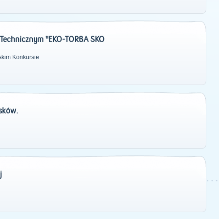
o-Technicznym "EKO-TORBA SKO
skim Konkursie
sków.
j