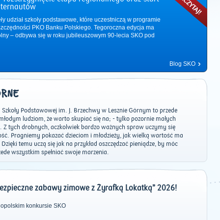
nternautów
ęły udział szkoły podstawowe, które uczestniczą w programie
zczędności PKO Banku Polskiego. Tegoroczna edycja ma
ólny – odbywa się w roku jubileuszowym 90-lecia SKO pod
Blog SKO
ORNE
 Szkoły Podstawowej im. J. Brzechwy w Lesznie Górnym to przede
łodym ludziom, że warto skupiać się na; - tylko pozornie małych
a. Z tych drobnych, aczkolwiek bardzo ważnych spraw uczymy się
łość. Pragniemy pokazać dzieciom i młodzieży, jak wielką wartość ma
Dzięki temu uczą się jak na przykład oszczędzać pieniądze, by móc
2011
|
2012
|
2013
|
2014
|
2015
|
2016
|
2017
|
2018
|
2019
|
202
ede wszystkim spełniać swoje marzenia.
Bezpieczne zabawy zimowe z Żyrafką Lokatką” 2026!
nopolskim konkursie SKO