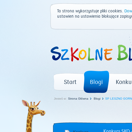
Ta strona wykorzystuje pliki cookies.
Dowi
ustawień na ustawienia blokujące zapisy
Start
Blogi
Konku
Jesteś w:
Strona Główna
Blogi
SP LESZNO GORN
Konkurs SKO –