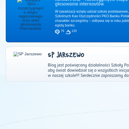
głosowania internautów
W rywalizacji wzięły udział szkoły podstawowe,
Szkolnych Kas Oszczędności PKO Banku Polsk
charakter szczególny – odbywa się w roku jub
egidą banku.
76
133
SP JARSZEWO
Blog jest poświęcony działalności Szkoły 
aby świat dowiedział się o wszystkich inic
w naszej szkole!!! Serdecznie zapraszamy d
2011
|
2012
|
2