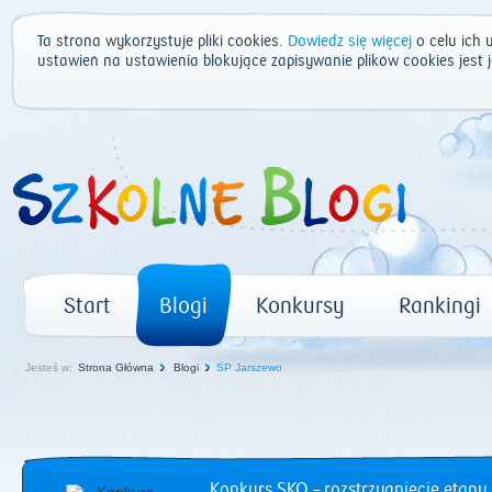
Ta strona wykorzystuje pliki cookies.
Dowiedz się więcej
o celu ich 
ustawień na ustawienia blokujące zapisywanie plików cookies jest
Start
Blogi
Konkursy
Rankingi
Jesteś w:
Strona Główna
Blogi
SP Jarszewo
Konkurs SKO – rozstrzygnięcie etapu 