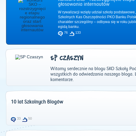
głosowania internautów
W rywalizacji wzięły udział szkoły podstawowe,
Szkolnych Kas Oszczędności PKO Banku Polsk
charakter szczególny – odbywa się w roku jub
egidą banku.
76
133
SP CZASZYN
Witamy serdecznie na blogu SKO Szkoły P
wszystkich do odwiedzania naszego bloga.
komentarze.
2011
|
2012
|
2
10 lat Szkolnych Blogów
33
50