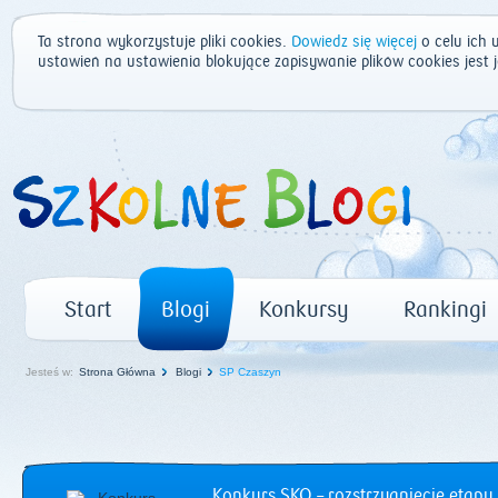
Ta strona wykorzystuje pliki cookies.
Dowiedz się więcej
o celu ich 
ustawień na ustawienia blokujące zapisywanie plików cookies jest
Start
Blogi
Konkursy
Rankingi
Jesteś w:
Strona Główna
Blogi
SP Czaszyn
Konkurs SKO – rozstrzygnięcie etapu 