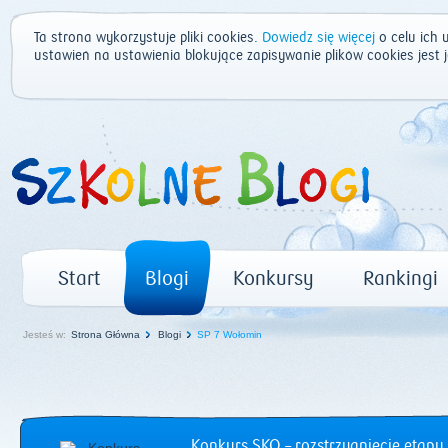
Ta strona wykorzystuje pliki cookies.
Dowiedz się więcej
o celu ich 
ustawień na ustawienia blokujące zapisywanie plików cookies jest
Start
Blogi
Konkursy
Rankingi
Jesteś w:
Strona Główna
Blogi
SP 7 Wołomin
Konkurs SKO – rozstrzygnięcie etapu 