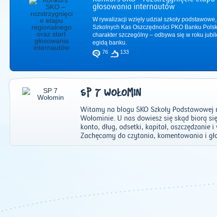
głosowania internautów
W rywalizacji wzięły udział szkoły podstawowe,
Szkolnych Kas Oszczędności PKO Banku Polsk
charakter szczególny – odbywa się w roku jub
egidą banku.
76
133
SP 7 WOŁOMIN
Witamy na blogu SKO Szkoły Podstawowej nr
Wołominie. U nas dowiesz się skąd biorą si
konto, dług, odsetki, kapitał, oszczędzanie 
Zachęcamy do czytania, komentowania i gł
2011
|
2012
|
2