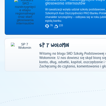
głosowania internautów
W rywalizacji wzięły udział szkoły podstawowe,
Szkolnych Kas Oszczędności PKO Banku Polsk
charakter szczególny – odbywa się w roku jub
egidą banku.
76
133
SP 7 WOŁOMIN
Witamy na blogu SKO Szkoły Podstawowej nr
Wołominie. U nas dowiesz się skąd biorą si
konto, dług, odsetki, kapitał, oszczędzanie 
Zachęcamy do czytania, komentowania i gł
2011
|
2012
|
2