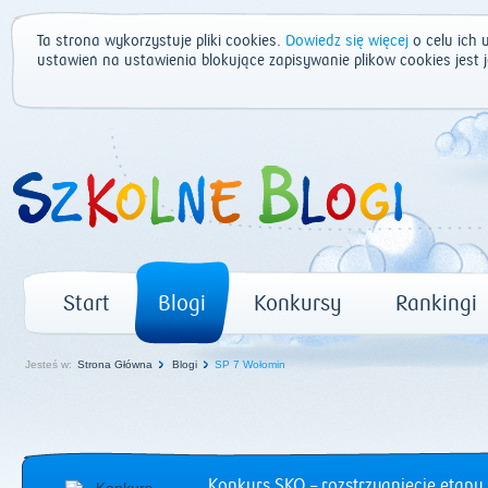
Ta strona wykorzystuje pliki cookies.
Dowiedz się więcej
o celu ich 
ustawień na ustawienia blokujące zapisywanie plików cookies jest
Start
Blogi
Konkursy
Rankingi
Jesteś w:
Strona Główna
Blogi
SP 7 Wołomin
Konkurs SKO – rozstrzygnięcie etapu 