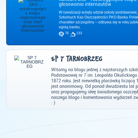
głosowania internautów
W rywalizacji wzięły udział szkoły podstawowe,
Szkolnych Kas Oszczędności PKO Banku Polsk
charakter szczególny – odbywa się w roku jub
egidą banku.
76
133
SP 7 TARNOBRZEG
Witamy na blogu jednej z najstarszych szkó
Podstawowej nr 7 im. Leopolda Okulickiego.
1872 roku. Jest niewielką placówką liczącą 
jest anonimowy. Od ponad dwudziestu lat 
oraz propagujemy ideę świadomego oszczę
2011
|
2012
|
2
naszego bloga i komentowania wydarzeń zwi
: )