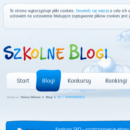
Ta strona wykorzystuje pliki cookies.
Dowiedz się więcej
o celu ich 
ustawień na ustawienia blokujące zapisywanie plików cookies jest
Start
Blogi
Konkursy
Rankingi
Jesteś w:
Strona Główna
Blogi
SP 7 TARNOBRZEG
Konkurs SKO – rozstrzygnięcie etapu 