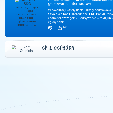
głosowania internautów
W rywalizacji wzięły udział szkoły podstawowe,
Szkolnych Kas Oszczędności PKO Banku Polsk
charakter szczególny – odbywa się w roku jub
egidą banku.
76
133
SP 2 OSTRÓDA
2011
|
2012
|
2