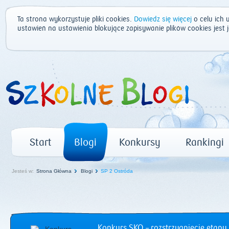
Ta strona wykorzystuje pliki cookies.
Dowiedz się więcej
o celu ich 
ustawień na ustawienia blokujące zapisywanie plików cookies jest
Start
Blogi
Konkursy
Rankingi
Jesteś w:
Strona Główna
Blogi
SP 2 Ostróda
Konkurs SKO – rozstrzygnięcie etapu 