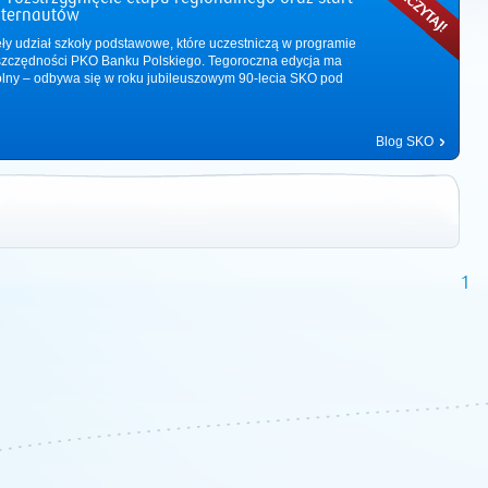
nternautów
ęły udział szkoły podstawowe, które uczestniczą w programie
zczędności PKO Banku Polskiego. Tegoroczna edycja ma
ólny – odbywa się w roku jubileuszowym 90-lecia SKO pod
Blog SKO
1
2011
|
2012
|
2013
|
2014
|
2015
|
2016
|
2017
|
2018
|
2019
|
202