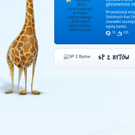
głosowania i
W rywalizacji wzi
Szkolnych Kas Os
charakter szczeg
egidą banku.
76
133
SP 2 BYTÓW