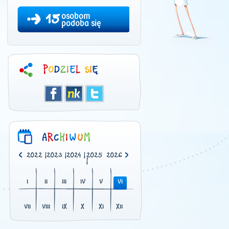
15
osobom
podoba się
0
|
2021
|
2022
|
2023
|
2024
|
2025
2026
|
I
II
III
IV
V
VI
VII
VIII
IX
X
XI
XII