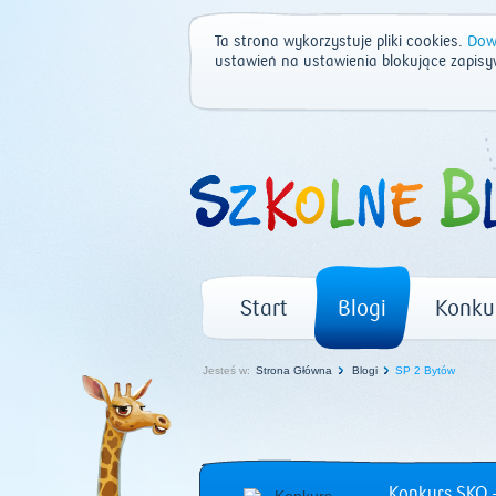
Ta strona wykorzystuje pliki cookies.
Dowi
ustawień na ustawienia blokujące zapisy
Start
Blogi
Konku
Jesteś w:
Strona Główna
Blogi
SP 2 Bytów
Konkurs SKO –