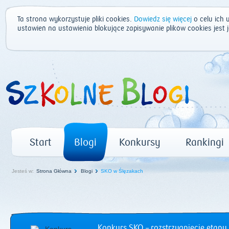
Ta strona wykorzystuje pliki cookies.
Dowiedz się więcej
o celu ich 
ustawień na ustawienia blokujące zapisywanie plików cookies jest
Start
Blogi
Konkursy
Rankingi
Jesteś w:
Strona Główna
Blogi
SKO w Ślęzakach
Konkurs SKO – rozstrzygnięcie etapu 