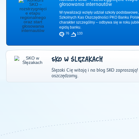
głosowania internautów
W rywalizacji wzięły udział szkoły podstawowe,
Szkolnych Kas Oszczędności PKO Banku Polsk
charakter szczególny – odbywa się w roku jub
egidą banku.
76
133
SKO W ŚLĘZAKACH
Ślęzaki Cię witają i na blog SKO zapraszają!
oszczędzamy.
2011
|
2012
|
2