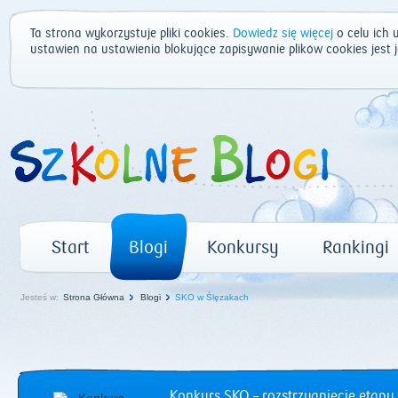
Ta strona wykorzystuje pliki cookies.
Dowiedz się więcej
o celu ich 
ustawień na ustawienia blokujące zapisywanie plików cookies jest
Start
Blogi
Konkursy
Rankingi
Jesteś w:
Strona Główna
Blogi
SKO w Ślęzakach
Konkurs SKO – rozstrzygnięcie etapu 