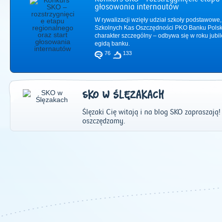
głosowania internautów
W rywalizacji wzięły udział szkoły podstawowe,
Szkolnych Kas Oszczędności PKO Banku Polsk
charakter szczególny – odbywa się w roku jub
egidą banku.
76
133
SKO W ŚLĘZAKACH
Ślęzaki Cię witają i na blog SKO zapraszają!
oszczędzamy.
2011
|
2012
|
2