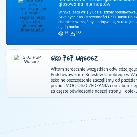
głosowania internautów
W rywalizacji wzięły udział szkoły podstawowe,
Szkolnych Kas Oszczędności PKO Banku Polsk
charakter szczególny – odbywa się w roku jub
egidą banku.
76
133
SKO PSP WĄSOSZ
Witam serdecznie wszystkich odwiedzających
Podstawowej im. Bolesław Chrobrego w Wąs
szkolne oszczędzanie zaczęliśmy od paździer
poznać MOC OSZCZĘDZANIA coraz bardziej s
za częste odwiedzanie naszej strony - opie
2011
|
2012
|
2