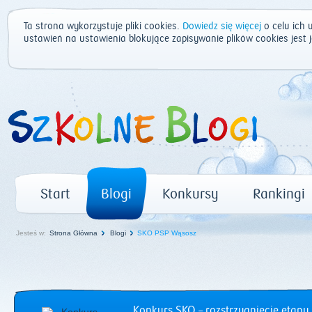
Ta strona wykorzystuje pliki cookies.
Dowiedz się więcej
o celu ich 
ustawień na ustawienia blokujące zapisywanie plików cookies jest
Start
Blogi
Konkursy
Rankingi
Jesteś w:
Strona Główna
Blogi
SKO PSP Wąsosz
Konkurs SKO – rozstrzygnięcie etapu 