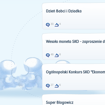
Dzień Babci i Dziadka
33
4
Wesoła moneta SKO - zaproszenie d
49
8
Ogólnopolski Konkurs SKO "Ekonom
27
6
Super Blogowicz