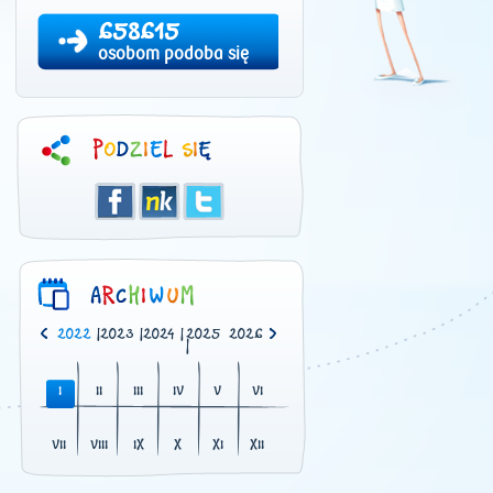
658615
osobom podoba się
0
|
2021
|
2022
|
2023
|
2024
|
2025
2026
|
I
II
III
IV
V
VI
VII
VIII
IX
X
XI
XII