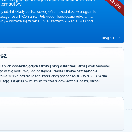
nternautów
ęły udział szkoły podstawowe, które uczestniczą w programie
zczędności PKO Banku Polskiego. Tegoroczna edycja ma
ólny – odbywa się w roku jubileuszowym 90-lecia SKO pod
Blog SKO
OSZ
stkich odwiedzających szkolny blog Publicznej Szkoły Podstawowej
o w Wąsoszu woj. dolnośląskie. Nasze szkolne oszczędzanie
ernika 2012r. Szeregi osób, które chcą poznać MOC OSZCZĘDZANIA
łużają. Dziękuję wszystkim za częste odwiedzanie naszej strony -
2011
|
2012
|
2013
|
2014
|
2015
|
2016
|
2017
|
2018
|
2019
|
202