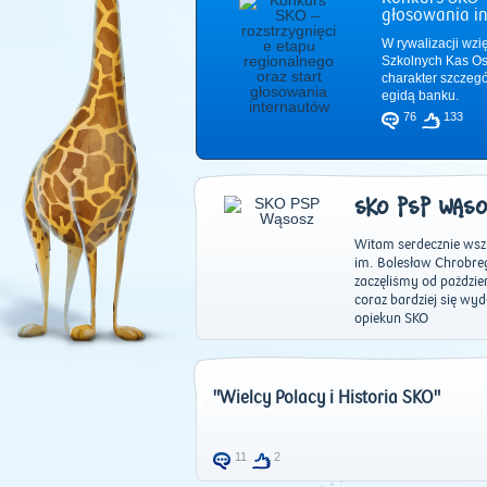
głosowania i
W rywalizacji wzi
Szkolnych Kas Os
charakter szczeg
egidą banku.
76
133
SKO PSP WĄS
Witam serdecznie wszy
im. Bolesław Chrobreg
zaczęliśmy od paździ
coraz bardziej się wyd
opiekun SKO
"Wielcy Polacy i Historia SKO"
11
2