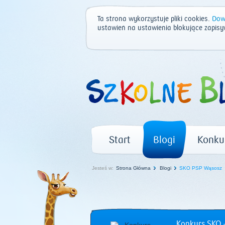
Ta strona wykorzystuje pliki cookies.
Dowi
ustawień na ustawienia blokujące zapisy
Start
Blogi
Konku
Jesteś w:
Strona Główna
Blogi
SKO PSP Wąsosz
Konkurs SKO –