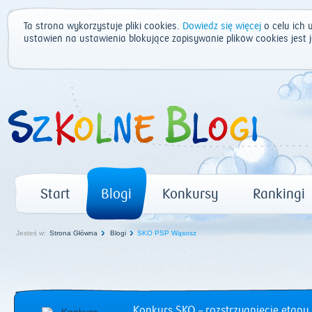
Ta strona wykorzystuje pliki cookies.
Dowiedz się więcej
o celu ich 
ustawień na ustawienia blokujące zapisywanie plików cookies jest
Start
Blogi
Konkursy
Rankingi
Jesteś w:
Strona Główna
Blogi
SKO PSP Wąsosz
Konkurs SKO – rozstrzygnięcie etapu 