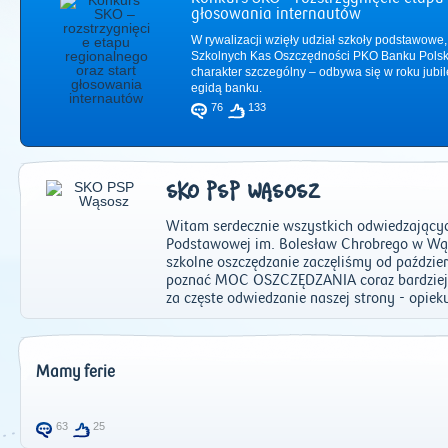
głosowania internautów
W rywalizacji wzięły udział szkoły podstawowe,
Szkolnych Kas Oszczędności PKO Banku Polsk
charakter szczególny – odbywa się w roku jub
egidą banku.
76
133
SKO PSP WĄSOSZ
Witam serdecznie wszystkich odwiedzających
Podstawowej im. Bolesław Chrobrego w Wąs
szkolne oszczędzanie zaczęliśmy od paździer
poznać MOC OSZCZĘDZANIA coraz bardziej s
za częste odwiedzanie naszej strony - opie
2011
|
2012
|
2
Mamy ferie
63
25