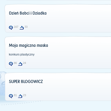
Dzień Babci i Dziadka
167
33
Moja magiczna maska
konkurs plastyczny
86
24
SUPER BLOGOWICZ
81
23