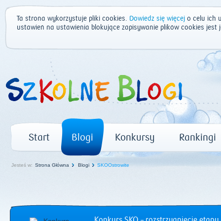
Ta strona wykorzystuje pliki cookies.
Dowiedz się więcej
o celu ich 
ustawień na ustawienia blokujące zapisywanie plików cookies jest
Start
Blogi
Konkursy
Rankingi
Jesteś w:
Strona Główna
Blogi
SKOOstrowite
Konkurs SKO – rozstrzygnięcie etapu 