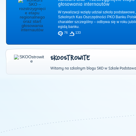
głosowania internautów
W rywalizacji wzięły udział szkoły podstawowe,
Szkolnych Kas Oszczędności PKO Banku Polsk
charakter szczególny – odbywa się w roku jub
egidą banku.
76
133
SKOOSTROWITE
Witamy na szkolnym blogu SKO w Szkole Podstaw
2011
|
2012
|
2