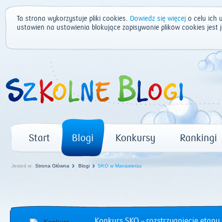
Ta strona wykorzystuje pliki cookies.
Dowiedz się więcej
o celu ich 
ustawień na ustawienia blokujące zapisywanie plików cookies jest
Start
Blogi
Konkursy
Rankingi
Jesteś w:
Strona Główna
Blogi
SKO w Manasterzu
Konkurs SKO – rozstrzygnięcie etapu 