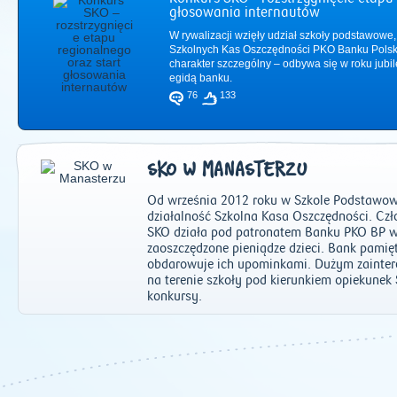
głosowania internautów
W rywalizacji wzięły udział szkoły podstawowe,
Szkolnych Kas Oszczędności PKO Banku Polsk
charakter szczególny – odbywa się w roku jub
egidą banku.
76
133
SKO W MANASTERZU
Od września 2012 roku w Szkole Podstawow
działalność Szkolna Kasa Oszczędności. Czło
SKO działa pod patronatem Banku PKO BP w
zaoszczędzone pieniądze dzieci. Bank pamię
obdarowuje ich upominkami. Dużym zainter
2011
|
2012
|
2
na terenie szkoły pod kierunkiem opiekunek 
konkursy.