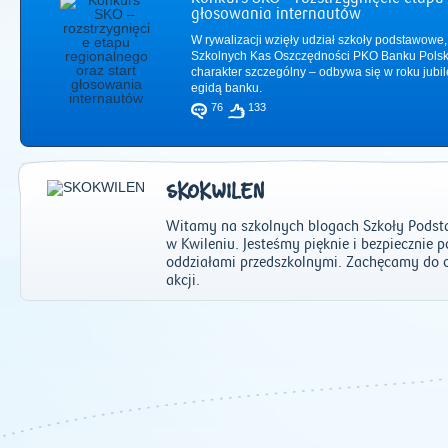
głosowania internautów
W rywalizacji wzięły udział szkoły podstawowe,
Szkolnych Kas Oszczędności PKO Banku Polsk
charakter szczególny – odbywa się w roku jub
egidą banku.
76
133
SKOKWILEN
Witamy na szkolnych blogach Szkoły Podst
w Kwileniu. Jesteśmy pięknie i bezpiecznie
oddziałami przedszkolnymi. Zachęcamy do 
akcji.
2011
|
2012
|
2