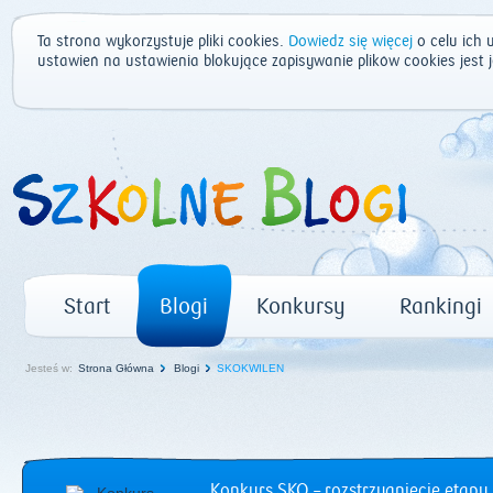
Ta strona wykorzystuje pliki cookies.
Dowiedz się więcej
o celu ich 
ustawień na ustawienia blokujące zapisywanie plików cookies jest
Start
Blogi
Konkursy
Rankingi
Jesteś w:
Strona Główna
Blogi
SKOKWILEN
Konkurs SKO – rozstrzygnięcie etapu 