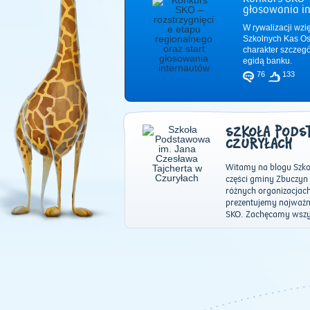
głosowania i
W rywalizacji wzi
Szkolnych Kas Os
charakter szczeg
egidą banku.
76
133
SZKOŁA PODST
CZURYŁACH
Witamy na blogu Szkoł
części gminy Zbuczyn 
różnych organizacjac
prezentujemy najważnie
SKO. Zachęcamy wszys