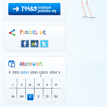
71485
osobom
podoba się
0
|
2021
|
2022
|
2023
|
2024
|
2025
2026
|
I
II
III
IV
V
VI
VII
VIII
IX
X
XI
XII