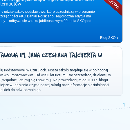
nternautów
ęły udział szkoły podstawowe, które uczestniczą w programie
zczędności PKO Banku Polskiego. Tegoroczna edycja ma
ólny – odbywa się w roku jubileuszowym 90-lecia SKO pod
Blog SKO
AWOWA IM. JANA CZESŁAWA TAJCHERTA W
y Podstawowej w Czuryłach. Nasza szkoła znajduje się w północnej
w woj. mazowieckim. Od wielu lat uczymy się oszczędzać, działamy w
h, wspólnie uczymy się i bawimy. Na prowadzonym od 2011r. blogu
jsze wydarzenia z życia naszej szkoły oraz informacje o działalności
2011
|
2012
|
2013
|
2014
|
2015
|
2016
|
2017
|
2018
|
2019
|
202
tkich do odwiedzania go.
1