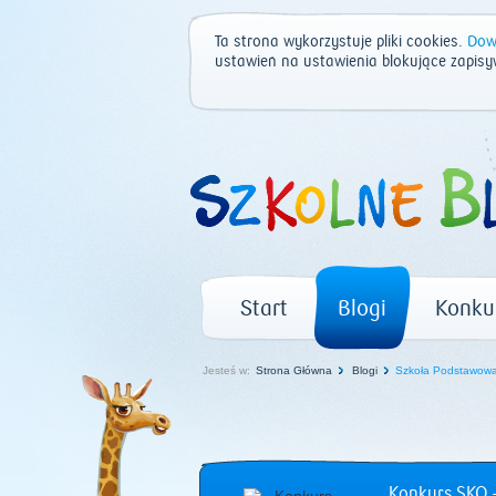
Ta strona wykorzystuje pliki cookies.
Dowi
ustawień na ustawienia blokujące zapisy
Start
Blogi
Konku
Jesteś w:
Strona Główna
Blogi
Szkoła Podstawowa 
Konkurs SKO –