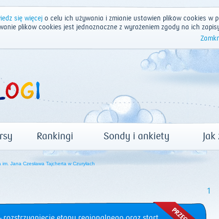
edz się więcej
o celu ich używania i zmianie ustawień plików cookies w p
wanie plików cookies jest jednoznaczne z wyrażeniem zgody na ich zapis
Zamkn
rsy
Rankingi
Sondy i ankiety
Jak
im. Jana Czesława Tajcherta w Czuryłach
1
 rozstrzygnięcie etapu regionalnego oraz start