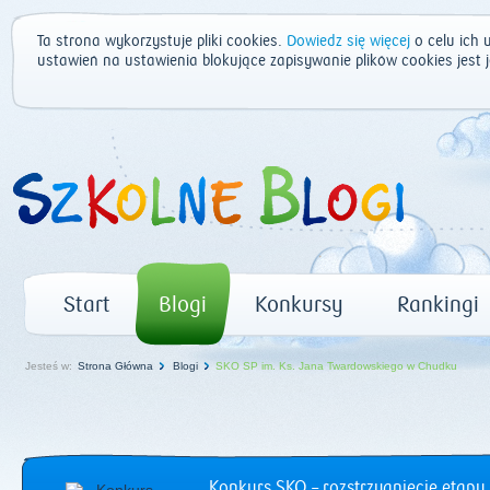
Ta strona wykorzystuje pliki cookies.
Dowiedz się więcej
o celu ich 
ustawień na ustawienia blokujące zapisywanie plików cookies jest
Start
Blogi
Konkursy
Rankingi
Jesteś w:
Strona Główna
Blogi
SKO SP im. Ks. Jana Twardowskiego w Chudku
Konkurs SKO – rozstrzygnięcie etapu 