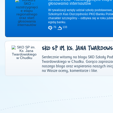
głosowania internautów
W rywalizacji wzięły udział szkoły podstawowe,
Szkolnych Kas Oszczędności PKO Banku Polsk
charakter szczególny – odbywa się w roku jub
egidą banku.
76
133
SKO SP IM. KS. JANA TWARDOW
Serdecznie witamy na blogu SKO Szkoły Pod
Twardowskiego w Chudku. Gorąco zapraszam
naszego bloga oraz wspierania naszych inic
na Wasze oceny, komentarze i like.
2011
|
2012
|
2