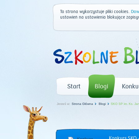
Ta strona wykorzystuje pliki cookies.
Dowi
ustawień na ustawienia blokujące zapisy
Start
Blogi
Konku
Jesteś w:
Strona Główna
Blogi
SKO SP im. Ks. Ja
Konkurs SKO –