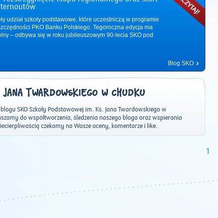
nternautów
ęły udział szkoły podstawowe, które uczestniczą w programie
zczędności PKO Banku Polskiego. Tegoroczna edycja ma
ólny – odbywa się w roku jubileuszowym 90-lecia SKO pod
Blog SKO
S. JANA TWARDOWSKIEGO W CHUDKU
 blogu SKO Szkoły Podstawowej im. Ks. Jana Twardowskiego w
szamy do współtworzenia, śledzenia naszego bloga oraz wspierania
niecierpliwością czekamy na Wasze oceny, komentarze i like.
2011
|
2012
|
2013
|
2014
|
2015
|
2016
|
2017
|
2018
|
2019
|
202
1