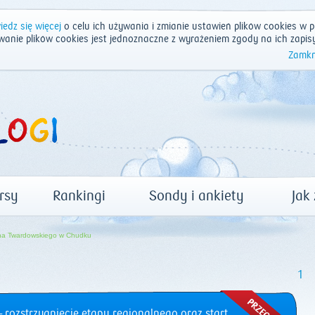
edz się więcej
o celu ich używania i zmianie ustawień plików cookies w p
wanie plików cookies jest jednoznaczne z wyrażeniem zgody na ich zapis
Zamkn
rsy
Rankingi
Sondy i ankiety
Jak
na Twardowskiego w Chudku
1
 rozstrzygnięcie etapu regionalnego oraz start