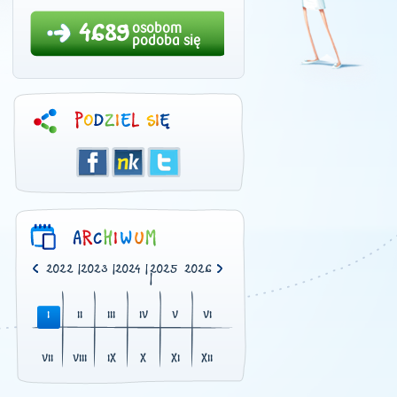
4689
osobom
podoba się
0
|
2021
|
2022
|
2023
|
2024
|
2025
2026
|
I
II
III
IV
V
VI
VII
VIII
IX
X
XI
XII