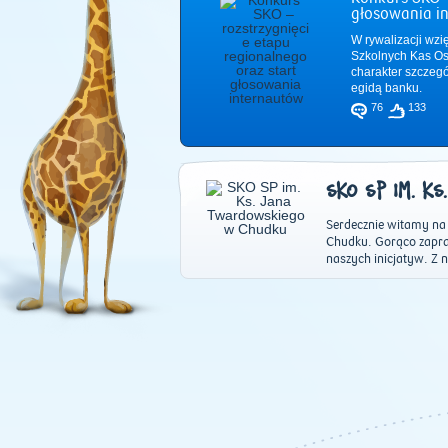
głosowania i
W rywalizacji wzi
Szkolnych Kas Os
charakter szczeg
egidą banku.
76
133
SKO SP IM. K
Serdecznie witamy na
Chudku. Gorąco zapra
naszych inicjatyw. Z 