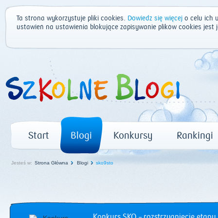
Ta strona wykorzystuje pliki cookies.
Dowiedz się więcej
o celu ich 
ustawień na ustawienia blokujące zapisywanie plików cookies jest
Start
Blogi
Konkursy
Rankingi
Jesteś w:
Strona Główna
Blogi
sko9sto
Konkurs SKO – rozstrzygnięcie etapu 