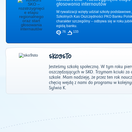
głosowania internautów
W rywalizacji wzięły udział szkoły podstawowe,
Szkolnych Kas Oszczędności PKO Banku Polsk
charakter szczególny – odbywa się w roku jub
egidą banku.
76
133
SKO9STO
Jesteśmy szkołą społeczną. W tym roku pie
oszczędzających w SKO. Trzymam kciuki za d
szkole. Mam nadzieję, że przez ten rok naucz
chęcią wejdą z nami do programu w kolejn
Sylwia K.
2011
|
2012
|
2