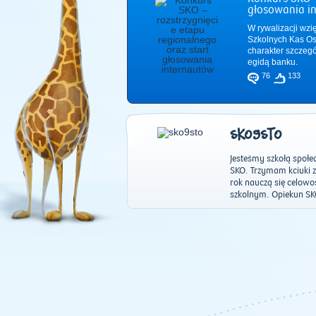
głosowania i
W rywalizacji wzi
Szkolnych Kas Os
charakter szczeg
egidą banku.
76
133
SKO9STO
Jesteśmy szkołą społ
SKO. Trzymam kciuki za
rok nauczą się celowo
szkolnym. Opiekun SK