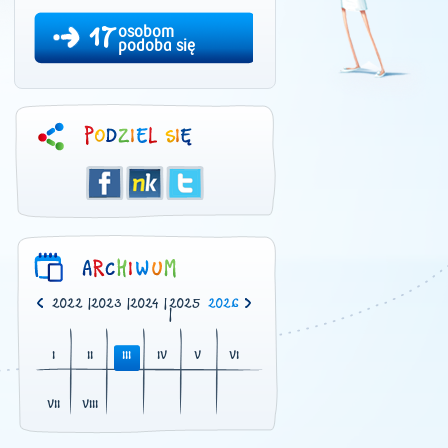
17
osobom
podoba się
0
|
2021
|
2022
|
2023
|
2024
|
2025
2026
|
I
II
III
IV
V
VI
VII
VIII