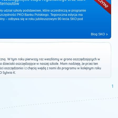
nternautów
ęły udział szkoły podstawowe, które uczestniczą w programie
zczędności PKO Banku Polskiego. Tegoroczna edycja ma
ólny – odbywa się w roku jubileuszowym 90-lecia SKO pod
Blog SKO
eczną. W tym roku pierwszy raz weszliśmy w grono oszczędzających w
 dzieciaki oszczędzające w naszej szkole. Mam nadzieję, że przez ten
ści oszczędzania i z chęcią wejdą z nami do programu w kolejnym roku
O Sylwia K.
2011
|
2012
|
2013
|
2014
|
2015
|
2016
|
2017
|
2018
|
2019
|
202
1