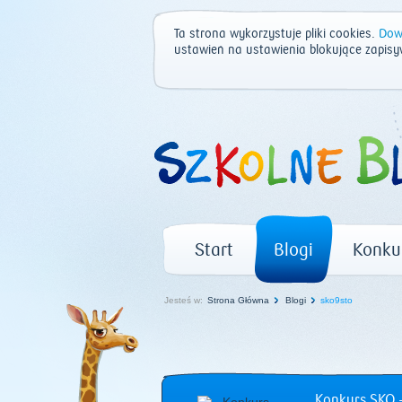
Ta strona wykorzystuje pliki cookies.
Dowi
ustawień na ustawienia blokujące zapisy
Start
Blogi
Konku
Jesteś w:
Strona Główna
Blogi
sko9sto
Konkurs SKO –