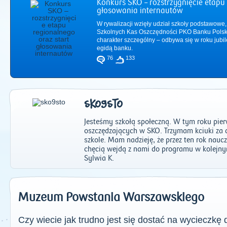
Konkurs SKO – rozstrzygnięcie etapu 
głosowania internautów
W rywalizacji wzięły udział szkoły podstawowe,
Szkolnych Kas Oszczędności PKO Banku Polsk
charakter szczególny – odbywa się w roku jub
egidą banku.
76
133
SKO9STO
Jesteśmy szkołą społeczną. W tym roku pie
oszczędzających w SKO. Trzymam kciuki za d
szkole. Mam nadzieję, że przez ten rok naucz
chęcią wejdą z nami do programu w kolejn
2011
|
2012
|
2
Sylwia K.
Muzeum Powstania Warszawskiego
Czy wiecie jak trudno jest się dostać na wycieczk