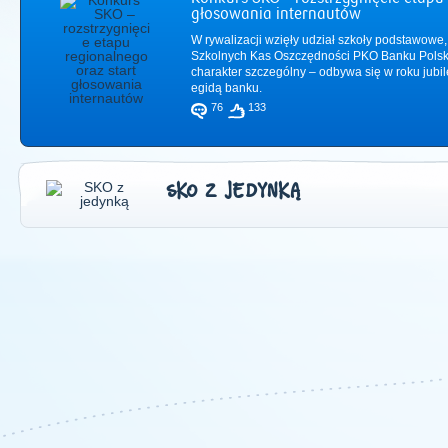
głosowania internautów
W rywalizacji wzięły udział szkoły podstawowe,
Szkolnych Kas Oszczędności PKO Banku Polsk
charakter szczególny – odbywa się w roku jub
egidą banku.
76
133
SKO Z JEDYNKĄ
2011
|
2012
|
2