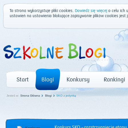
Ta strona wykorzystuje pliki cookies.
Dowiedz się więcej
o celu ich 
ustawień na ustawienia blokujące zapisywanie plików cookies jest
Start
Blogi
Konkursy
Rankingi
Jesteś w:
Strona Główna
Blogi
SKO z jedynką
Konkurs SKO – rozstrzygnięcie etapu 