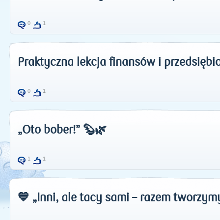
0
1
Praktyczna lekcja finansów i przedsiębi
0
1
„Oto bober!” 🦫🌿
1
1
💙 „Inni, ale tacy sami – razem tworzy