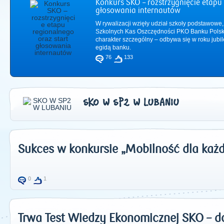
Konkurs SKO – rozstrzygnięcie etapu 
głosowania internautów
W rywalizacji wzięły udział szkoły podstawowe,
Szkolnych Kas Oszczędności PKO Banku Polsk
charakter szczególny – odbywa się w roku jub
egidą banku.
76
133
SKO W SP2 W LUBANIU
Sukces w konkursie „Mobilność dla każ
2011
|
2012
|
2
0
1
Trwa Test Wiedzy Ekonomicznej SKO – d