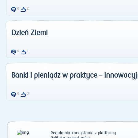
0
2
Dzień Ziemi
0
1
Banki i pieniądz w praktyce – innowacyj
0
3
Regulamin korzystania z platformy