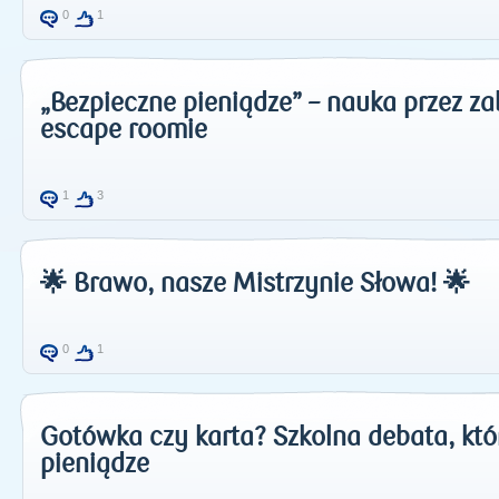
0
1
„Bezpieczne pieniądze” – nauka przez 
escape roomie
1
3
🌟 Brawo, nasze Mistrzynie Słowa! 🌟
0
1
Gotówka czy karta? Szkolna debata, któ
pieniądze