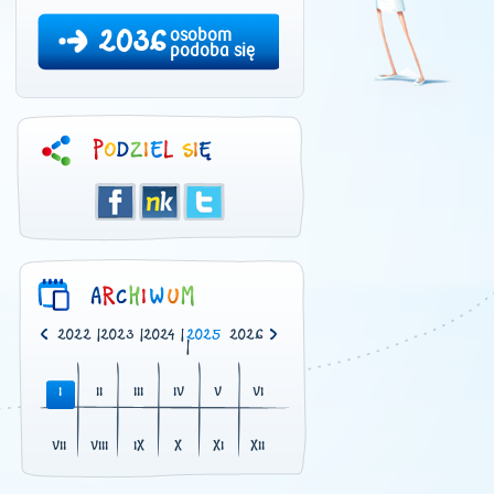
2036
osobom
podoba się
0
|
2021
|
2022
|
2023
|
2024
|
2025
2026
|
I
II
III
IV
V
VI
VII
VIII
IX
X
XI
XII