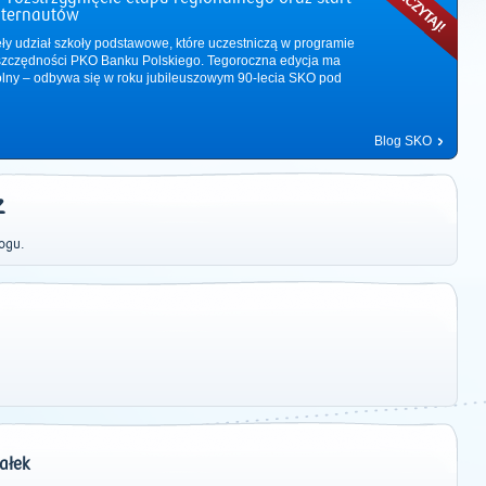
nternautów
ęły udział szkoły podstawowe, które uczestniczą w programie
zczędności PKO Banku Polskiego. Tegoroczna edycja ma
ólny – odbywa się w roku jubileuszowym 90-lecia SKO pod
Blog SKO
Z
ogu.
2011
|
2012
|
2013
|
2014
|
2015
|
2016
|
2017
|
2018
|
2019
|
202
ałek