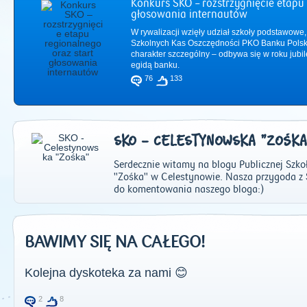
Konkurs SKO – rozstrzygnięcie etapu 
głosowania internautów
W rywalizacji wzięły udział szkoły podstawowe,
Szkolnych Kas Oszczędności PKO Banku Polsk
charakter szczególny – odbywa się w roku jub
egidą banku.
76
133
SKO - CELESTYNOWSKA "ZOŚKA
Serdecznie witamy na blogu Publicznej Szk
"Zośka" w Celestynowie. Nasza przygoda z
do komentowania naszego bloga:)
2011
|
2012
|
2
BAWIMY SIĘ NA CAŁEGO!
Kolejna dyskoteka za nami 😊
2
8