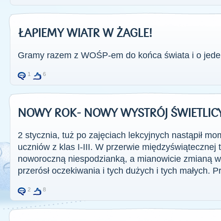
ŁAPIEMY WIATR W ŻAGLE!
Gramy razem z WOŚP-em do końca świata i o jeden
1
6
NOWY ROK- NOWY WYSTRÓJ ŚWIETLICY
2 stycznia, tuż po zajęciach lekcyjnych nastąpił 
uczniów z klas I-III. W przerwie międzyświątecznej
noworoczną niespodzianką, a mianowicie zmianą wyst
przerósł oczekiwania i tych dużych i tych małych. Pr
2
8