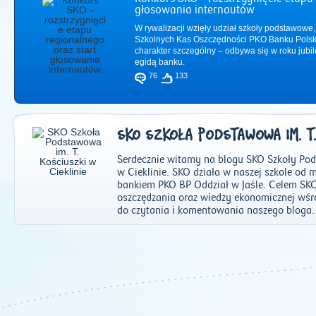
głosowania internautów
W rywalizacji wzięły udział szkoły podstawowe,
Szkolnych Kas Oszczędności PKO Banku Polsk
charakter szczególny – odbywa się w roku jub
egidą banku.
76
133
SKO SZKOŁA PODSTAWOWA IM. T.
Serdecznie witamy na blogu SKO Szkoły Pod
w Cieklinie. SKO działa w naszej szkole od 
bankiem PKO BP Oddział w Jaśle. Celem SKO
oszczędzania oraz wiedzy ekonomicznej wś
do czytania i komentowania naszego bloga.
2011
|
2012
|
2