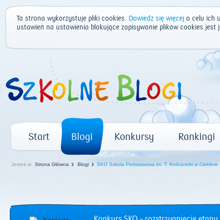
Ta strona wykorzystuje pliki cookies.
Dowiedz się więcej
o celu ich 
ustawień na ustawienia blokujące zapisywanie plików cookies jest
Start
Blogi
Konkursy
Rankingi
Jesteś w:
Strona Główna
Blogi
SKO Szkoła Podstawowa im. T. Kościuszki w Cieklinie
Konkurs SKO – rozstrzygnięcie etapu 