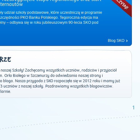
nternautów
ęły udział szkoły podstawowe, które uczestniczą w programie
zczędności PKO Banku Polskiego. Tegoroczna edycja ma
ólny – odbywa się w roku jubileuszowym 90-lecia SKO pod
Blog SKO
URZE
aszej Szkoły! Zachęcamy wszystkich uczniów, rodziców i przyjaciół
. Orła Białego w Szczenurzy do odwiedzania naszej strony i
 bloga. Nasza przygoda z SKO rozpoczęła się w 2012 roku i mamy już
1/3 uczniów z naszej szkoły. Pozdrawiamy wszystkich blogowiczów.
larnie.
2011
|
2012
|
2013
|
2014
|
2015
|
2016
|
2017
|
2018
|
2019
|
202
1