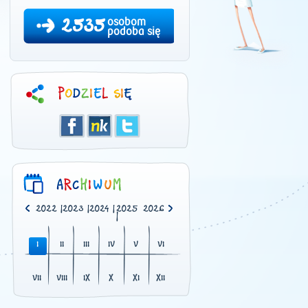
2535
osobom
podoba się
0
|
2021
|
2022
|
2023
|
2024
|
2025
2026
|
I
II
III
IV
V
VI
VII
VIII
IX
X
XI
XII