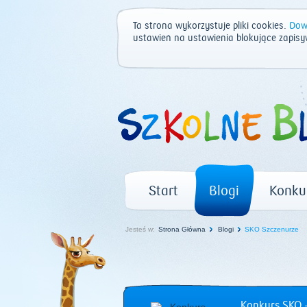
Ta strona wykorzystuje pliki cookies.
Dowi
ustawień na ustawienia blokujące zapisy
Start
Blogi
Konku
Jesteś w:
Strona Główna
Blogi
SKO Szczenurze
Konkurs SKO –