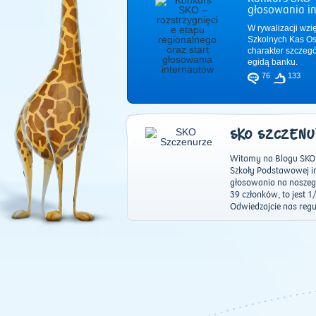
głosowania i
W rywalizacji wzi
Szkolnych Kas Os
charakter szczeg
egidą banku.
76
133
SKO SZCZEN
Witamy na Blogu SKO n
Szkoły Podstawowej im
głosowania na naszego
39 członków, to jest 
Odwiedzajcie nas regu