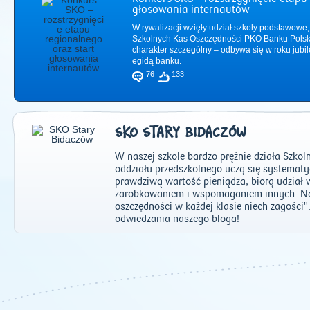
głosowania internautów
W rywalizacji wzięły udział szkoły podstawowe,
Szkolnych Kas Oszczędności PKO Banku Polsk
charakter szczególny – odbywa się w roku jub
egidą banku.
76
133
SKO STARY BIDACZÓW
W naszej szkole bardzo prężnie działa Szkol
oddziału przedszkolnego uczą się systematy
prawdziwą wartość pieniądza, biorą udział 
zarobkowaniem i wspomaganiem innych. Nas
oszczędności w każdej klasie niech zagości
2011
|
2012
|
2
odwiedzania naszego bloga!