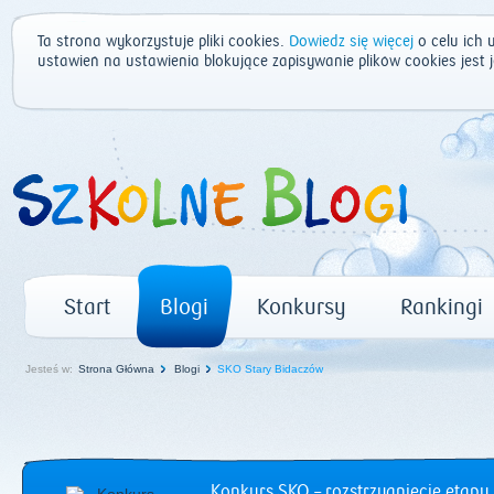
Ta strona wykorzystuje pliki cookies.
Dowiedz się więcej
o celu ich 
ustawień na ustawienia blokujące zapisywanie plików cookies jest
Start
Blogi
Konkursy
Rankingi
Jesteś w:
Strona Główna
Blogi
SKO Stary Bidaczów
Konkurs SKO – rozstrzygnięcie etapu 