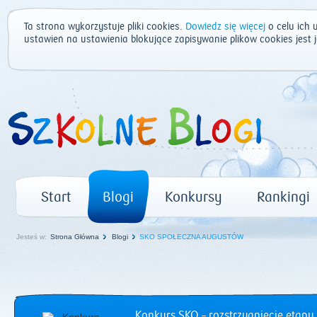
Ta strona wykorzystuje pliki cookies.
Dowiedz się więcej
o celu ich 
ustawień na ustawienia blokujące zapisywanie plików cookies jest
Start
Blogi
Konkursy
Rankingi
Jesteś w:
Strona Główna
Blogi
SKO SPOŁECZNA AUGUSTÓW
Konkurs SKO – rozstrzygnięcie etapu 