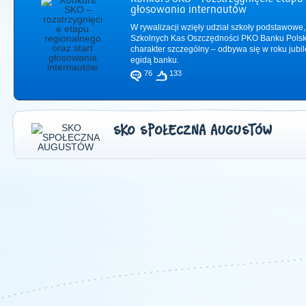
głosowania internautów
W rywalizacji wzięły udział szkoły podstawowe,
Szkolnych Kas Oszczędności PKO Banku Polsk
charakter szczególny – odbywa się w roku jub
egidą banku.
76
133
SKO SPOŁECZNA AUGUSTÓW
2011
|
2012
|
2