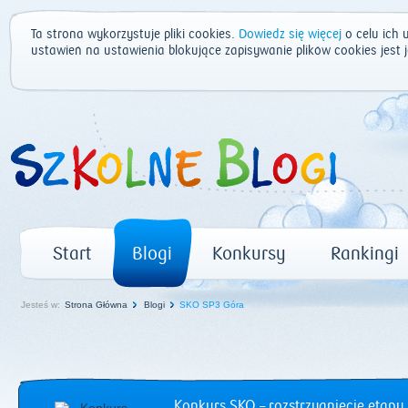
Ta strona wykorzystuje pliki cookies.
Dowiedz się więcej
o celu ich 
ustawień na ustawienia blokujące zapisywanie plików cookies jest
Start
Blogi
Konkursy
Rankingi
Jesteś w:
Strona Główna
Blogi
SKO SP3 Góra
Konkurs SKO – rozstrzygnięcie etapu 