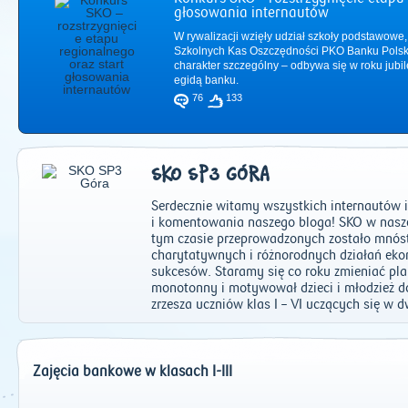
głosowania internautów
W rywalizacji wzięły udział szkoły podstawowe,
Szkolnych Kas Oszczędności PKO Banku Polsk
charakter szczególny – odbywa się w roku jub
egidą banku.
76
133
SKO SP3 GÓRA
Serdecznie witamy wszystkich internautów 
i komentowania naszego bloga! SKO w naszej
tym czasie przeprowadzonych zostało mnós
charytatywnych i różnorodnych działań eko
sukcesów. Staramy się co roku zmieniać plan
2011
|
2012
|
2
monotonny i motywował dzieci i młodzież do
zrzesza uczniów klas I – VI uczących się w
Zajęcia bankowe w klasach I-III