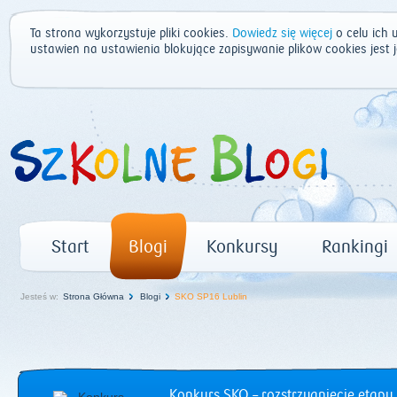
Ta strona wykorzystuje pliki cookies.
Dowiedz się więcej
o celu ich 
ustawień na ustawienia blokujące zapisywanie plików cookies jest
Start
Blogi
Konkursy
Rankingi
Jesteś w:
Strona Główna
Blogi
SKO SP16 Lublin
Konkurs SKO – rozstrzygnięcie etapu 