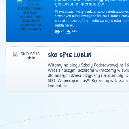
głosowania internautów
W rywalizacji wzięły udział szkoły podstawowe,
Szkolnych Kas Oszczędności PKO Banku Polsk
charakter szczególny – odbywa się w roku jub
egidą banku.
76
133
SKO SP16 LUBLIN
Witamy na blogu Szkoły Podstawowej nr 16 
Wraz z naszymi uczniami wkraczamy w świa
dla naszych dzieci przyjazny i zrozumiały.
SKO. Wspierajcie nas!!! Będziemy wdzięczni 
komentarz.
2011
|
2012
|
2