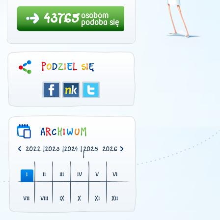
43765
osobom
podoba się
0
|
2021
|
2022
|
2023
|
2024
|
2025
2026
|
I
II
III
IV
V
VI
VII
VIII
IX
X
XI
XII