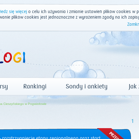
edz się więcej
o celu ich używania i zmianie ustawień plików cookies w p
wanie plików cookies jest jednoznaczne z wyrażeniem zgody na ich zapis
Zamkn
rsy
Rankingi
Sondy i ankiety
Jak
wa Cieszyńskiego w Pogwizdowie
1
 rozstrzygnięcie etapu regionalnego oraz start