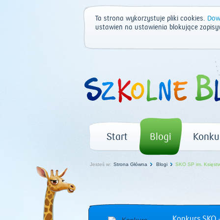
Ta strona wykorzystuje pliki cookies.
Dowi
ustawień na ustawienia blokujące zapisy
Start
Blogi
Konku
Jesteś w:
Strona Główna
Blogi
SKO SP im. Księst
Konkurs SKO –