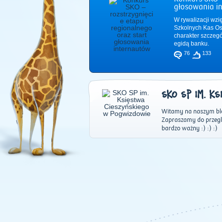
głosowania i
W rywalizacji wzi
Szkolnych Kas Os
charakter szczeg
egidą banku.
76
133
SKO SP IM. K
Witamy na naszym blog
Zapraszamy do przeglą
bardzo ważny :) :) :)