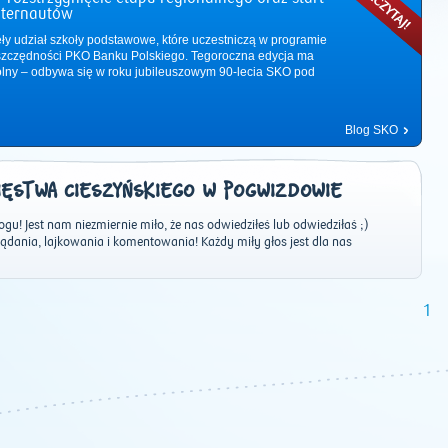
nternautów
ęły udział szkoły podstawowe, które uczestniczą w programie
zczędności PKO Banku Polskiego. Tegoroczna edycja ma
ólny – odbywa się w roku jubileuszowym 90-lecia SKO pod
Blog SKO
SIĘSTWA CIESZYŃSKIEGO W POGWIZDOWIE
u! Jest nam niezmiernie miło, że nas odwiedziłeś lub odwiedziłaś ;)
dania, lajkowania i komentowania! Każdy miły głos jest dla nas
2011
|
2012
|
2013
|
2014
|
2015
|
2016
|
2017
|
2018
|
2019
|
202
1