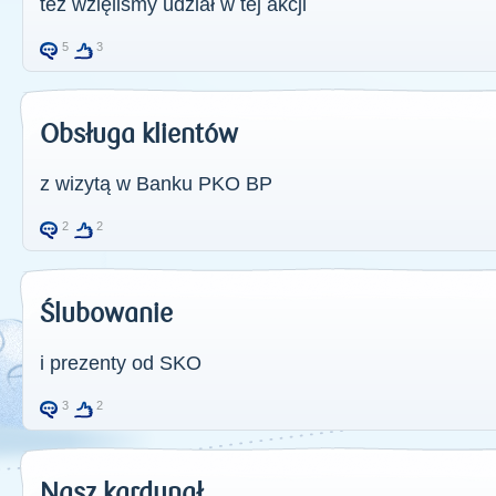
też wzięliśmy udział w tej akcji
5
3
Obsługa klientów
z wizytą w Banku PKO BP
2
2
Ślubowanie
i prezenty od SKO
3
2
Nasz kardynał