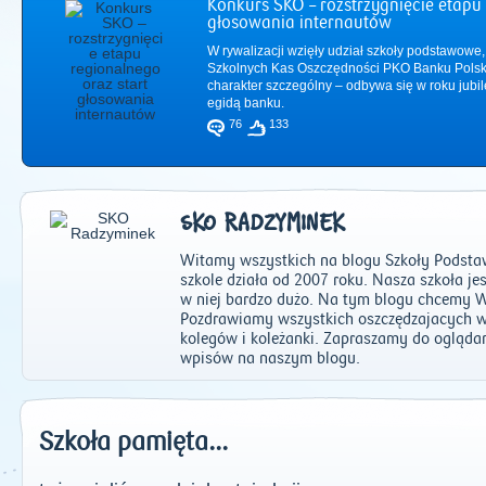
Konkurs SKO – rozstrzygnięcie etapu 
głosowania internautów
W rywalizacji wzięły udział szkoły podstawowe,
Szkolnych Kas Oszczędności PKO Banku Polsk
charakter szczególny – odbywa się w roku jub
egidą banku.
76
133
SKO RADZYMINEK
Witamy wszystkich na blogu Szkoły Podst
szkole działa od 2007 roku. Nasza szkoła jes
w niej bardzo dużo. Na tym blogu chcemy W
Pozdrawiamy wszystkich oszczędzajacych w
2011
|
2012
|
2
kolegów i koleżanki. Zapraszamy do ogląda
wpisów na naszym blogu.
Szkoła pamięta...