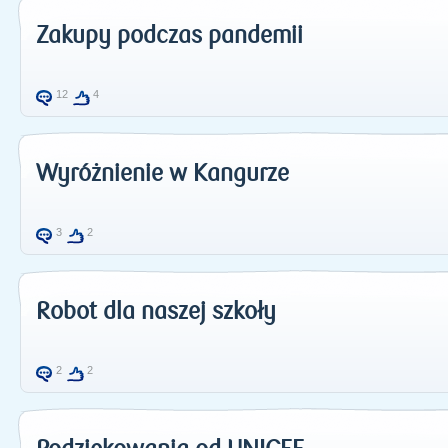
Zakupy podczas pandemii
12
4
Wyróżnienie w Kangurze
3
2
Robot dla naszej szkoły
2
2