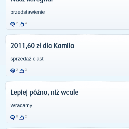
przedstawienie
2
4
2011,60 zł dla Kamila
sprzedaż ciast
2
3
Lepiej późno, niż wcale
Wracamy
0
2