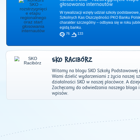
głosowania internautów
W rywalizacji wzięły udział szkoły podstawowe,
Szkolnych Kas Oszczędności PKO Banku Polsk
charakter szczególny – odbywa się w roku jub
egidą banku.
76
133
SKO RACIBÓRZ
Witamy na blogu SKO Szkoły Podstawowej nr
Wami dzielić wydarzeniami z życia naszej s
działalności SKO w naszej placówce. A dziej
Zachęcamy do odwiedzania naszego bloga 
wpisów.
2011
|
2012
|
2