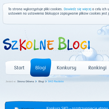
Ta strona wykorzystuje pliki cookies.
Dowiedz się więcej
o celu ich 
ustawień na ustawienia blokujące zapisywanie plików cookies jest
Start
Blogi
Konkursy
Rankingi
Jesteś w:
Strona Główna
Blogi
SKO Racibórz
Konkurs SKO – rozstrzygnięcie etapu 