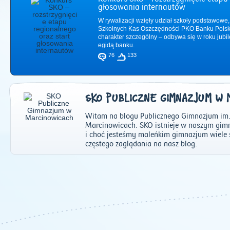
głosowania internautów
W rywalizacji wzięły udział szkoły podstawowe,
Szkolnych Kas Oszczędności PKO Banku Polsk
charakter szczególny – odbywa się w roku jub
egidą banku.
76
133
SKO PUBLICZNE GIMNAZJUM W 
Witam na blogu Publicznego Gimnazjum im
Marcinowicach. SKO istnieje w naszym gimn
i choć jesteśmy maleńkim gimnazjum wiele 
częstego zaglądania na nasz blog.
2011
|
2012
|
2