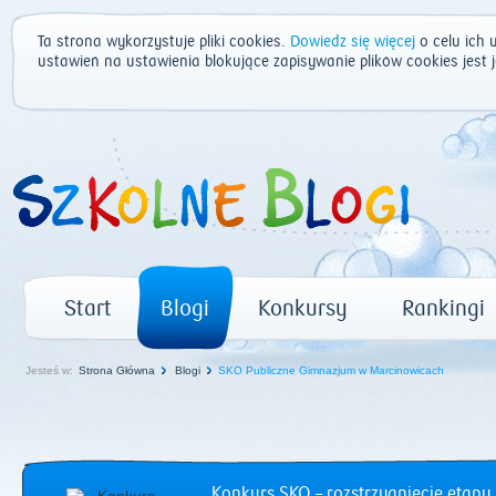
Ta strona wykorzystuje pliki cookies.
Dowiedz się więcej
o celu ich 
ustawień na ustawienia blokujące zapisywanie plików cookies jest
Start
Blogi
Konkursy
Rankingi
Jesteś w:
Strona Główna
Blogi
SKO Publiczne Gimnazjum w Marcinowicach
Konkurs SKO – rozstrzygnięcie etapu 