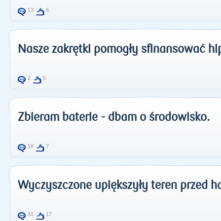
13
6
Nasze zakrętki pomogły sfinansować hip
2
5
Zbieram baterie - dbam o środowisko.
18
7
Wyczyszczone upiększyły teren przed ha
31
17