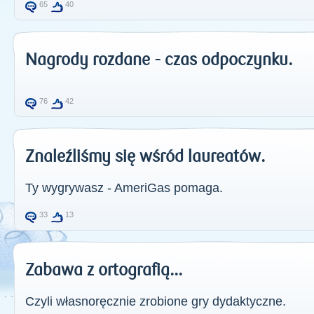
65
40
Nagrody rozdane - czas odpoczynku.
76
42
Znaleźliśmy się wśród laureatów.
Ty wygrywasz - AmeriGas pomaga.
33
13
Zabawa z ortografią...
Czyli własnoręcznie zrobione gry dydaktyczne.