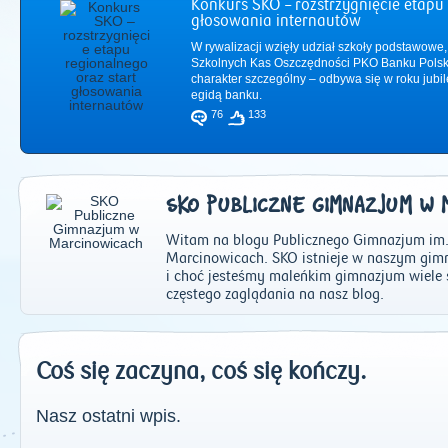
Konkurs SKO – rozstrzygnięcie etapu 
głosowania internautów
W rywalizacji wzięły udział szkoły podstawowe,
Szkolnych Kas Oszczędności PKO Banku Polsk
charakter szczególny – odbywa się w roku jub
egidą banku.
76
133
SKO PUBLICZNE GIMNAZJUM W 
Witam na blogu Publicznego Gimnazjum im
Marcinowicach. SKO istnieje w naszym gimn
i choć jesteśmy maleńkim gimnazjum wiele 
częstego zaglądania na nasz blog.
2011
|
2012
|
2
Coś się zaczyna, coś się kończy.
Nasz ostatni wpis.