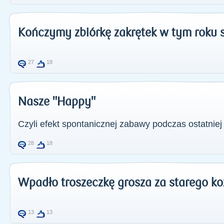
Kończymy zbiórkę zakrętek w tym roku 
27
18
Nasze "Happy"
Czyli efekt spontanicznej zabawy podczas ostatnie
28
18
Wpadło troszeczkę grosza za starego ko
13
13