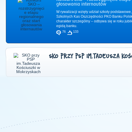
głosowania internautów
W rywalizacji wzięły udział szkoły podstawowe,
Szkolnych Kas Oszczędności PKO Banku Polsk
charakter szczególny – odbywa się w roku jub
egidą banku.
76
133
SKO PRZY PSP IM.TADEUSZA KO
2011
|
2012
|
2