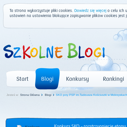
Ta strona wykorzystuje pliki cookies.
Dowiedz się więcej
o celu ich 
ustawień na ustawienia blokujące zapisywanie plików cookies jest
Start
Blogi
Konkursy
Rankingi
Jesteś w:
Strona Główna
Blogi
SKO przy PSP im.Tadeusza Kościuszki w Mokrzyskac
Konkurs SKO – rozstrzygnięcie etapu 