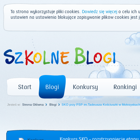
Ta strona wykorzystuje pliki cookies.
Dowiedz się więcej
o celu ich 
ustawień na ustawienia blokujące zapisywanie plików cookies jest
Start
Blogi
Konkursy
Rankingi
Jesteś w:
Strona Główna
Blogi
SKO przy PSP im.Tadeusza Kościuszki w Mokrzyskac
Konkurs SKO – rozstrzygnięcie etapu 