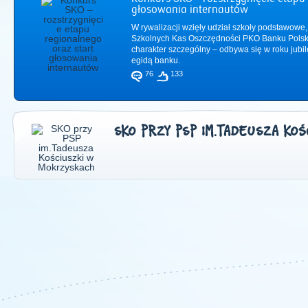
głosowania internautów
W rywalizacji wzięły udział szkoły podstawowe,
Szkolnych Kas Oszczędności PKO Banku Polsk
charakter szczególny – odbywa się w roku jub
egidą banku.
76
133
SKO PRZY PSP IM.TADEUSZA KO
2011
|
2012
|
2