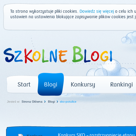
Ta strona wykorzystuje pliki cookies.
Dowiedz się więcej
o celu ich 
ustawień na ustawienia blokujące zapisywanie plików cookies jest
Start
Blogi
Konkursy
Rankingi
Jesteś w:
Strona Główna
Blogi
sko-potulice
Konkurs SKO – rozstrzygnięcie etapu 