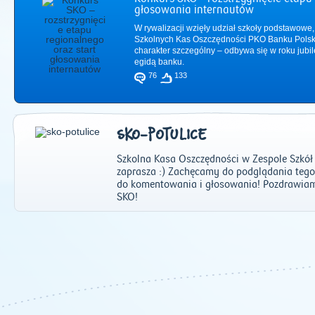
głosowania internautów
W rywalizacji wzięły udział szkoły podstawowe,
Szkolnych Kas Oszczędności PKO Banku Polsk
charakter szczególny – odbywa się w roku jub
egidą banku.
76
133
SKO-POTULICE
Szkolna Kasa Oszczędności w Zespole Szkół i
zaprasza :) Zachęcamy do podglądania tego, 
do komentowania i głosowania! Pozdrawiam
SKO!
2011
|
2012
|
2