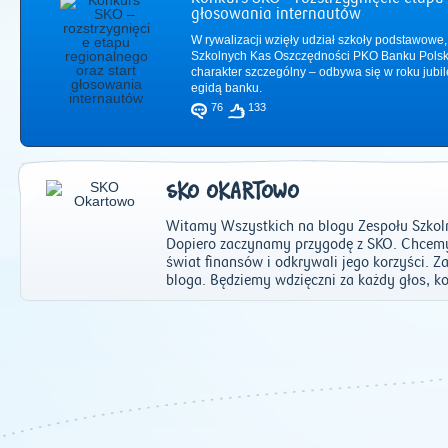
głosowania internautów
W rywalizacji wzięły udział szkoły podstawowe,
Szkolnych Kas Oszczędności PKO Banku Polsk
charakter szczególny – odbywa się w roku jub
egidą banku.
76
133
SKO OKARTOWO
Witamy Wszystkich na blogu Zespołu Szkol
Dopiero zaczynamy przygodę z SKO. Chcemy
świat finansów i odkrywali jego korzyści.
bloga. Będziemy wdzięczni za każdy głos, k
2011
|
2012
|
2