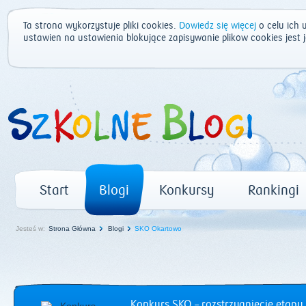
Ta strona wykorzystuje pliki cookies.
Dowiedz się więcej
o celu ich 
ustawień na ustawienia blokujące zapisywanie plików cookies jest
Start
Blogi
Konkursy
Rankingi
Jesteś w:
Strona Główna
Blogi
SKO Okartowo
Konkurs SKO – rozstrzygnięcie etapu 