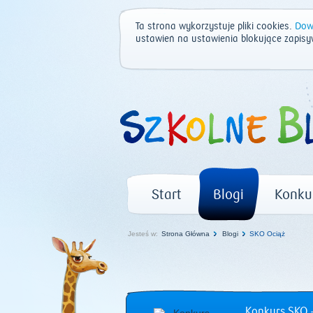
Ta strona wykorzystuje pliki cookies.
Dowi
ustawień na ustawienia blokujące zapisy
Start
Blogi
Konku
Jesteś w:
Strona Główna
Blogi
SKO Ociąż
Konkurs SKO –