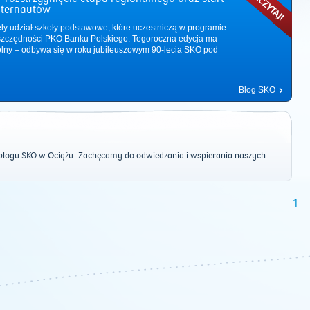
nternautów
ęły udział szkoły podstawowe, które uczestniczą w programie
zczędności PKO Banku Polskiego. Tegoroczna edycja ma
ólny – odbywa się w roku jubileuszowym 90-lecia SKO pod
Blog SKO
logu SKO w Ociążu. Zachęcamy do odwiedzania i wspierania naszych
1
2011
|
2012
|
2013
|
2014
|
2015
|
2016
|
2017
|
2018
|
2019
|
202