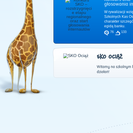
głosowania i
W rywalizacji wzi
Szkolnych Kas Os
charakter szczeg
egidą banku.
76
133
SKO OCIĄŻ
Witamy na szkolnym b
działań!