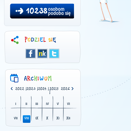
10238
osobom
podoba się
0
|
2021
|
2022
|
2023
|
2024
|
2025
2026
|
I
II
III
IV
V
VI
VII
VIII
IX
X
XI
XII