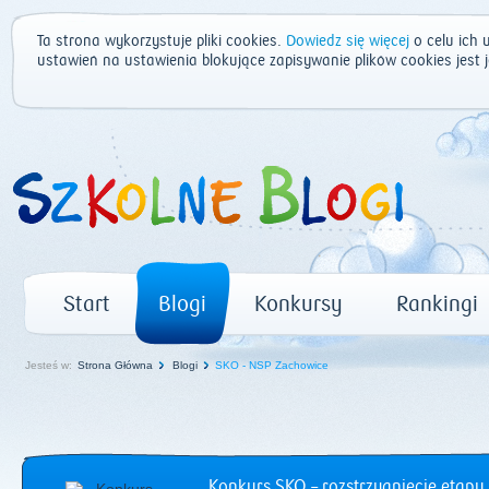
Ta strona wykorzystuje pliki cookies.
Dowiedz się więcej
o celu ich 
ustawień na ustawienia blokujące zapisywanie plików cookies jest
Start
Blogi
Konkursy
Rankingi
Jesteś w:
Strona Główna
Blogi
SKO - NSP Zachowice
Konkurs SKO – rozstrzygnięcie etapu 