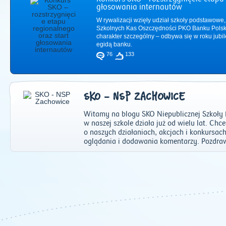
głosowania internautów
W rywalizacji wzięły udział szkoły podstawowe,
Szkolnych Kas Oszczędności PKO Banku Polsk
charakter szczególny – odbywa się w roku jub
egidą banku.
76
133
SKO - NSP ZACHOWICE
Witamy na blogu SKO Niepublicznej Szkoł
w naszej szkole działa już od wielu lat. Chc
o naszych działaniach, akcjach i konkursac
oglądania i dodawania komentarzy. Pozdraw
2011
|
2012
|
2