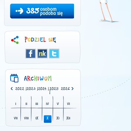
385
osobom
podoba się
0
|
2021
|
2022
|
2023
|
2024
|
2025
2026
|
I
II
III
IV
V
VI
VII
VIII
IX
X
XI
XII