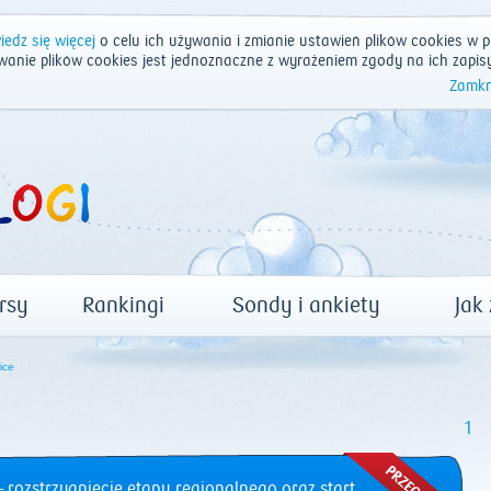
edz się więcej
o celu ich używania i zmianie ustawień plików cookies w p
wanie plików cookies jest jednoznaczne z wyrażeniem zgody na ich zapis
Zamkn
rsy
Rankingi
Sondy i ankiety
Jak
ice
1
 rozstrzygnięcie etapu regionalnego oraz start