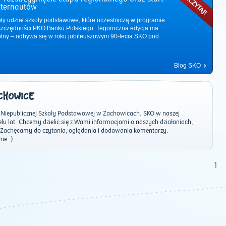
nternautów
ęły udział szkoły podstawowe, które uczestniczą w programie
zczędności PKO Banku Polskiego. Tegoroczna edycja ma
ólny – odbywa się w roku jubileuszowym 90-lecia SKO pod
Blog SKO
CHOWICE
Niepublicznej Szkoły Podstawowej w Zachowicach. SKO w naszej
ielu lat. Chcemy dzielić się z Wami informacjami o naszych działaniach,
. Zachęcamy do czytania, oglądania i dodawania komentarzy.
ie :)
2011
|
2012
|
2013
|
2014
|
2015
|
2016
|
2017
|
2018
|
2019
|
202
1