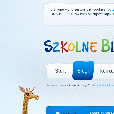
Ta strona wykorzystuje pliki cookies.
Dowi
ustawień na ustawienia blokujące zapisy
Start
Blogi
Konku
Jesteś w:
Strona Główna
Blogi
SKO - NSP Zachow
Konkurs SKO –