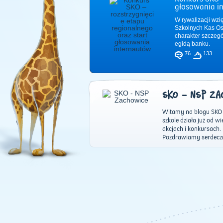
głosowania i
W rywalizacji wzi
Szkolnych Kas Os
charakter szczeg
egidą banku.
76
133
SKO - NSP ZA
Witamy na blogu SKO 
szkole działa już od w
akcjach i konkursach
Pozdrawiamy serdeczn