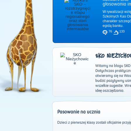
głosowania i
W rywalizacji wzi
Szkolnych Kas Os
charakter szczeg
egidą banku.
76
133
SKO NIEŻYCHO
Witamy na blogu SKO 
Dotychczas praktycznie
otwieramy się na Was 
budzić pozytywny uśm
wszelkie sugestie. Wr
ideę oszczędzania.
Pasowanie na ucznia
Dzieci z pierwszej klasy zostali oficjalnie pr