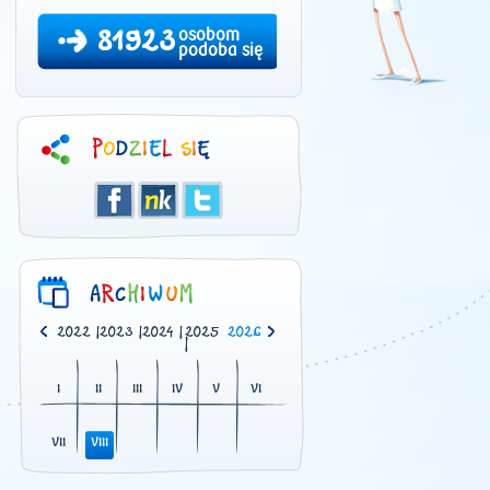
81923
osobom
podoba się
0
|
2021
|
2022
|
2023
|
2024
|
2025
2026
|
I
II
III
IV
V
VI
VII
VIII