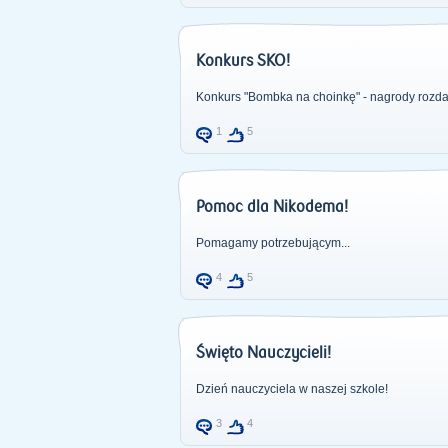
Konkurs SKO!
Konkurs "Bombka na choinkę" - nagrody rozda
1
5
Pomoc dla Nikodema!
Pomagamy potrzebującym...
4
5
Święto Nauczycieli!
Dzień nauczyciela w naszej szkole!
3
4