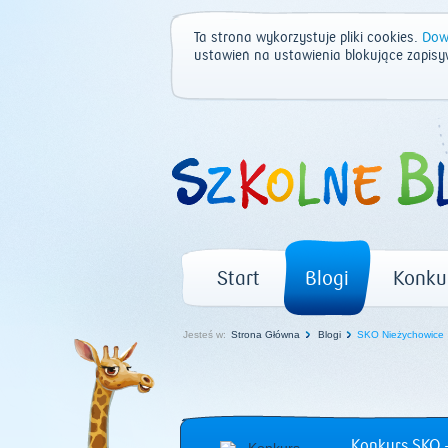
Ta strona wykorzystuje pliki cookies.
Dowi
ustawień na ustawienia blokujące zapisy
Start
Blogi
Konku
Jesteś w:
Strona Główna
Blogi
SKO Nieżychowice
Konkurs SKO –