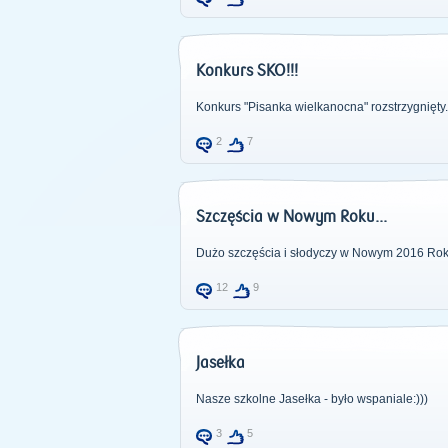
Konkurs SKO!!!
Konkurs "Pisanka wielkanocna" rozstrzygnięty.
2
7
Szczęścia w Nowym Roku...
Dużo szczęścia i słodyczy w Nowym 2016 Roku
12
9
Jasełka
Nasze szkolne Jasełka - było wspaniale:)))
3
5