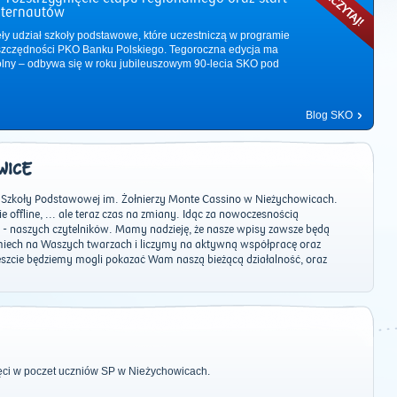
nternautów
ęły udział szkoły podstawowe, które uczestniczą w programie
zczędności PKO Banku Polskiego. Tegoroczna edycja ma
ólny – odbywa się w roku jubileuszowym 90-lecia SKO pod
Blog SKO
WICE
Szkoły Podstawowej im. Żołnierzy Monte Cassino w Nieżychowicach.
 offline, ... ale teraz czas na zmiany. Idąc za nowoczesnością
- naszych czytelników. Mamy nadzieję, że nasze wpisy zawsze będą
iech na Waszych twarzach i liczymy na aktywną współpracę oraz
eszcie będziemy mogli pokazać Wam naszą bieżącą działalność, oraz
2011
|
2012
|
2013
|
2014
|
2015
|
2016
|
2017
|
2018
|
2019
|
202
zyjęci w poczet uczniów SP w Nieżychowicach.