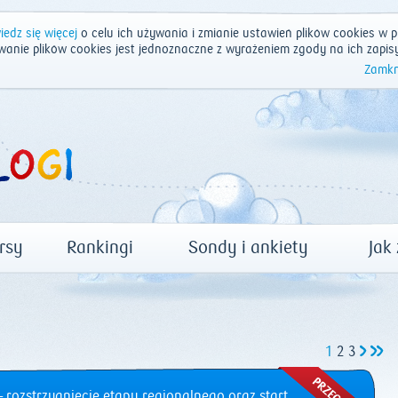
edz się więcej
o celu ich używania i zmianie ustawień plików cookies w p
wanie plików cookies jest jednoznaczne z wyrażeniem zgody na ich zapis
Zamkn
rsy
Rankingi
Sondy i ankiety
Jak
1
2
3
 rozstrzygnięcie etapu regionalnego oraz start