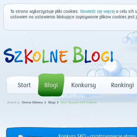
Ta strona wykorzystuje pliki cookies.
Dowiedz się więcej
o celu ich 
ustawień na ustawienia blokujące zapisywanie plików cookies jest
Start
Blogi
Konkursy
Rankingi
Jesteś w:
Strona Główna
Blogi
SKO Nazaret 164 Kraków
Konkurs SKO – rozstrzygnięcie etapu 