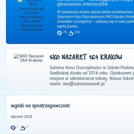
głosowania internautów
W rywalizacji wzięły udział szkoły podstawowe,
Szkolnych Kas Oszczędności PKO Banku Polsk
charakter szczególny – odbywa się w roku jub
egidą banku.
76
133
SKO NAZARET 164 KRAKÓW
Szkolna Kasa Oszczędności w Szkole Podstaw
Siedliskiej działa od 2016 roku. Opiekunem 
miejsce w sekretariacie szkoły. Nasza Szk
maila: sko@szkolanazaret.pl
2011
|
2012
|
2
wyniki na spostrzegawczość
styczeń 2024
7
3