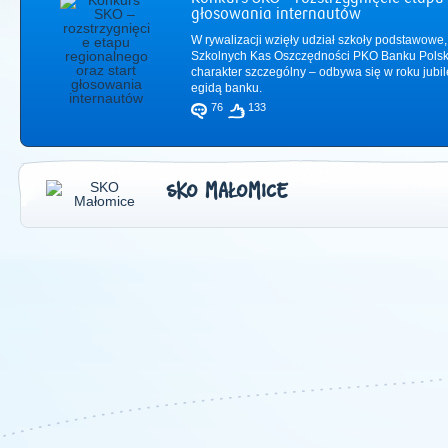
głosowania internautów
W rywalizacji wzięły udział szkoły podstawowe,
Szkolnych Kas Oszczędności PKO Banku Polsk
charakter szczególny – odbywa się w roku jub
egidą banku.
76
133
SKO MAŁOMICE
2011
|
2012
|
2