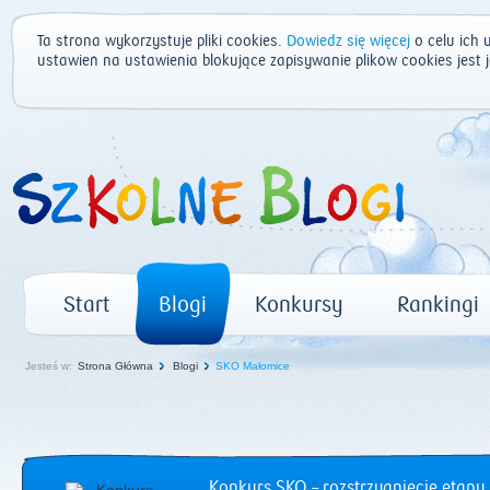
Ta strona wykorzystuje pliki cookies.
Dowiedz się więcej
o celu ich 
ustawień na ustawienia blokujące zapisywanie plików cookies jest
Start
Blogi
Konkursy
Rankingi
Jesteś w:
Strona Główna
Blogi
SKO Małomice
Konkurs SKO – rozstrzygnięcie etapu 