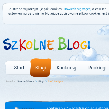
Ta strona wykorzystuje pliki cookies.
Dowiedz się więcej
o celu ich 
ustawień na ustawienia blokujące zapisywanie plików cookies jest
Start
Blogi
Konkursy
Rankingi
Jesteś w:
Strona Główna
Blogi
SKO Lubięcin
Konkurs SKO – rozstrzygnięcie etapu 