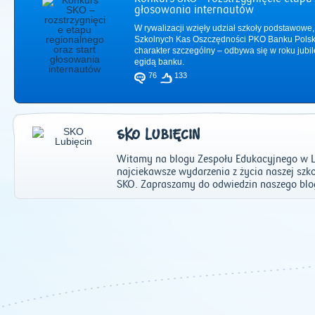
głosowania internautów
W rywalizacji wzięły udział szkoły podstawowe,
Szkolnych Kas Oszczędności PKO Banku Polsk
charakter szczególny – odbywa się w roku jub
egidą banku.
76
133
SKO LUBIĘCIN
Witamy na blogu Zespołu Edukacyjnego w Lub
najciekawsze wydarzenia z życia naszej szko
SKO. Zapraszamy do odwiedzin naszego blog
2011
|
2012
|
2